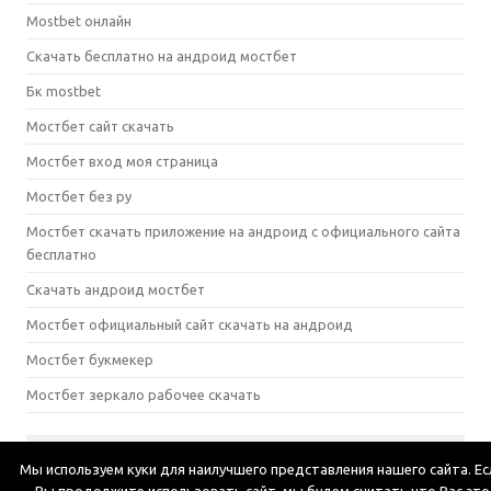
Mostbet онлайн
Скачать бесплатно на андроид мостбет
Бк mostbet
Мостбет сайт скачать
Мостбет вход моя страница
Мостбет без ру
Мостбет скачать приложение на андроид с официального сайта
бесплатно
Скачать андроид мостбет
Мостбет официальный сайт скачать на андроид
Мостбет букмекер
Мостбет зеркало рабочее скачать
Мы используем куки для наилучшего представления нашего сайта. Ес
custom footer text left
custom footer text right