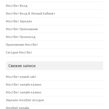
Мостбет Вход
Мостбет Вход В Личный Кабинет
Мостбет Зеркало
Мостбет Приложение
Мостбет Промокод
Приложение Мостбет
Сегодня Мостбет
Свежие записи
Мостбет новый сайт
Мостбет онлайн казино
Мостбет онлайн казино
Зеркало mostbet сегодня
Mostbet онлайн