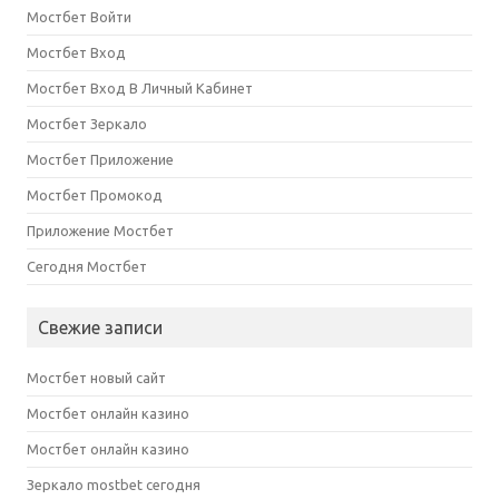
Мостбет Войти
Мостбет Вход
Мостбет Вход В Личный Кабинет
Мостбет Зеркало
Мостбет Приложение
Мостбет Промокод
Приложение Мостбет
Сегодня Мостбет
Свежие записи
Мостбет новый сайт
Мостбет онлайн казино
Мостбет онлайн казино
Зеркало mostbet сегодня