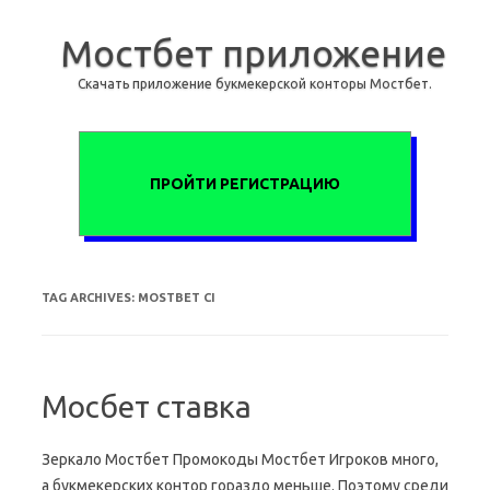
Мостбет приложение
Скачать приложение букмекерской конторы Мостбет.
Skip to
content
ПРОЙТИ РЕГИСТРАЦИЮ
TAG ARCHIVES:
MOSTBET CI
Мосбет ставка
Зеркало Мостбет Промокоды Мостбет Игроков много,
а букмекерских контор гораздо меньше. Поэтому среди