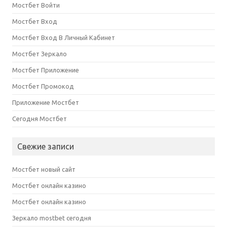
Мостбет Войти
Мостбет Вход
Мостбет Вход В Личный Кабинет
Мостбет Зеркало
Мостбет Приложение
Мостбет Промокод
Приложение Мостбет
Сегодня Мостбет
Свежие записи
Мостбет новый сайт
Мостбет онлайн казино
Мостбет онлайн казино
Зеркало mostbet сегодня