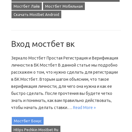
Мостбет Лайв
Мостбет Мобильная
Скачать Mostbet Android
Вход мостбет вк
Зеркало Мостбет Простая Регистрация и Верификация
личности в БК Мостбет В данной статье мы подробно
расскажем о том, что нужно сделать для регистрации
в БК Мостбет. Вторым шагом объясним, что такое
верификация личности, для чего она нужна и как ее
быстро сделать. После прочтения вы будете четко
знать и понимать, как вам правильно действовать,
чтобы начать делать ставки.…
Read More »
Мостбет Бонус
Https Pechkin Mostbet Ru