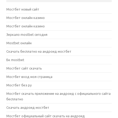
Мостбет новый сайт
Мостбет онлайн казино
Мостбет онлайн казино
Зеркало mostbet сегодня
Mostbet онлайн
Скачать бесплатно на андроид мостбет
Бк mostbet
Мостбет сайт скачать
Мостбет вход моя страница
Мостбет без ру
Мостбет скачать приложение на андроид с официального сайта
бесплатно
Скачать андроид мостбет
Мостбет официальный сайт скачать на андроид