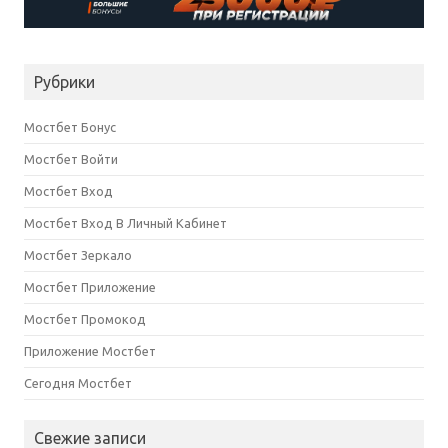
Рубрики
Мостбет Бонус
Мостбет Войти
Мостбет Вход
Мостбет Вход В Личный Кабинет
Мостбет Зеркало
Мостбет Приложение
Мостбет Промокод
Приложение Мостбет
Сегодня Мостбет
Свежие записи