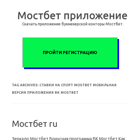
Мостбет приложение
Скачать приложение букмекерской конторы Мостбет.
Skip to
content
ПРОЙТИ РЕГИСТРАЦИЮ
TAG ARCHIVES:
СТАВКИ НА СПОРТ MOSTBET МОБИЛЬНАЯ
ВЕРСИЯ ПРИЛОЖЕНИЯ BK MOSTBET
Мостбет ru
Зеркало Мостбет Бонусная программа БК Мостбет Как