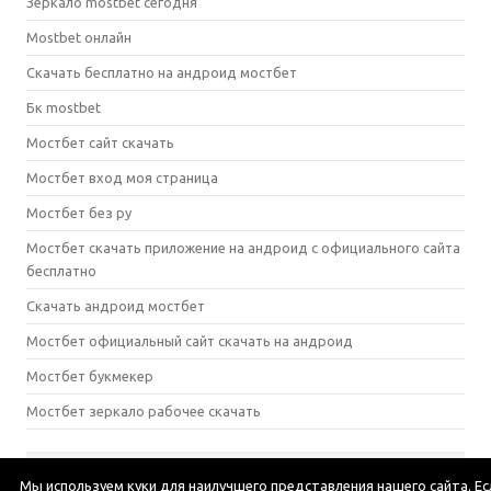
Зеркало mostbet сегодня
Mostbet онлайн
Скачать бесплатно на андроид мостбет
Бк mostbet
Мостбет сайт скачать
Мостбет вход моя страница
Мостбет без ру
Мостбет скачать приложение на андроид с официального сайта
бесплатно
Скачать андроид мостбет
Мостбет официальный сайт скачать на андроид
Мостбет букмекер
Мостбет зеркало рабочее скачать
Мы используем куки для наилучшего представления нашего сайта. Ес